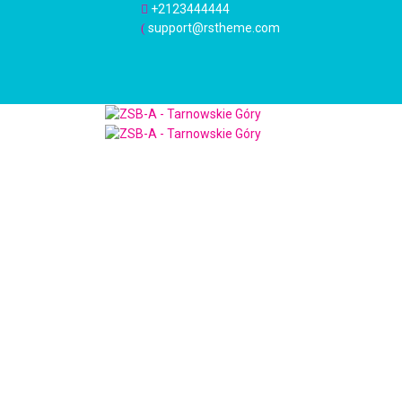
+2123444444
support@rstheme.com