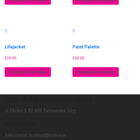
Lifejacket
Paint Palette
£
20.00
£
30.00
Dodaj do koszyka
Dodaj do koszyka
ZSB-A Tarnowskie Góry
ul. Okrzei 3, 42-600 Tarnowskie Góry
Kontakt:
Sekretariat: techbud@interia.pl