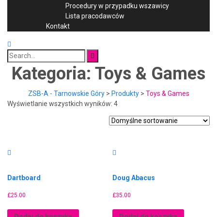
Procedury w przypadku wszawicy
Lista pracodawców
Kontakt
Search
for:
Kategoria:
Toys & Games
ZSB-A - Tarnowskie Góry
>
Produkty
>
Toys & Games
Wyświetlanie wszystkich wyników: 4
Dartboard
Doug Abacus
£
25.00
£
35.00
Dodaj do koszyka
Dodaj do koszyka