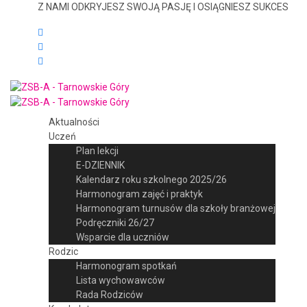
Z NAMI ODKRYJESZ SWOJĄ PASJĘ I OSIĄGNIESZ SUKCES
Aktualności
Uczeń
Plan lekcji
E-DZIENNIK
Kalendarz roku szkolnego 2025/26
Harmonogram zajęć i praktyk
Harmonogram turnusów dla szkoły branżowej
Podręczniki 26/27
Wsparcie dla uczniów
Rodzic
Harmonogram spotkań
Lista wychowawców
Rada Rodziców