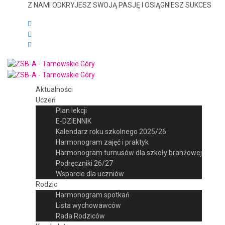
Z NAMI ODKRYJESZ SWOJĄ PASJĘ I OSIĄGNIESZ SUKCES
Aktualności
Uczeń
Plan lekcji
E-DZIENNIK
Kalendarz roku szkolnego 2025/26
Harmonogram zajęć i praktyk
Harmonogram turnusów dla szkoły branżowej
Podręczniki 26/27
Wsparcie dla uczniów
Rodzic
Harmonogram spotkań
Lista wychowawców
Rada Rodziców