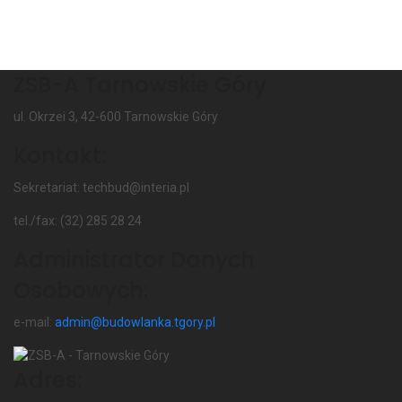
ZSB-A Tarnowskie Góry
ul. Okrzei 3, 42-600 Tarnowskie Góry
Kontakt:
Sekretariat: techbud@interia.pl
tel./fax: (32) 285 28 24
Administrator Danych
Osobowych:
e-mail:
admin@budowlanka.tgory.pl
Adres: