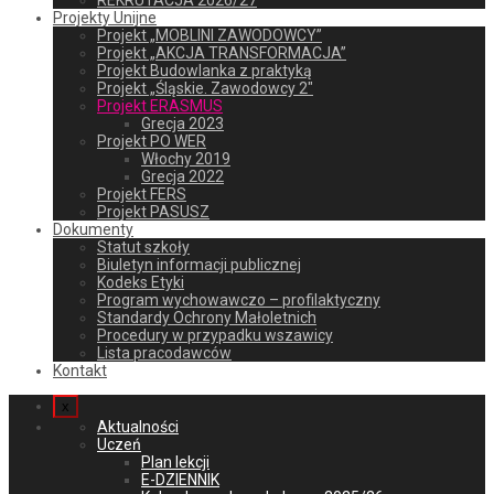
REKRUTACJA 2026/27
Projekty Unijne
Projekt „MOBLINI ZAWODOWCY”
Projekt „AKCJA TRANSFORMACJA”
Projekt Budowlanka z praktyką
Projekt „Śląskie. Zawodowcy 2″
Projekt ERASMUS
Grecja 2023
Projekt PO WER
Włochy 2019
Grecja 2022
Projekt FERS
Projekt PASUSZ
Dokumenty
Statut szkoły
Biuletyn informacji publicznej
Kodeks Etyki
Program wychowawczo – profilaktyczny
Standardy Ochrony Małoletnich
Procedury w przypadku wszawicy
Lista pracodawców
Kontakt
x
Aktualności
Uczeń
Plan lekcji
E-DZIENNIK