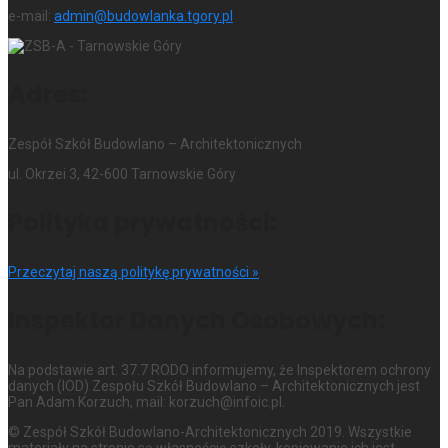
e-mail:
admin@budowlanka.tgory.pl
Adres:
Zespół Szkół Budowlano – Architektonicznych
ul. Okrzei 3, 42-600 Tarnowskie Góry
Polityka prywatności:
Przeczytaj naszą politykę prywatności »
Inspektor Danych Osobowych:
Na podstawie art. 37.7 RODO informujemy, że Inspektorem ochrony
danych (IOD) Zespołu Szkół Budowlano – Architektonicznych jest
Pan Adam Korzuch, mail: korzuch@infoic.pl.
© Zespół Szkół Budowlano-Architektonicznych 2019. Wszystkie
materiały na stronie są własnością szkoły, kopiowanie ich jest