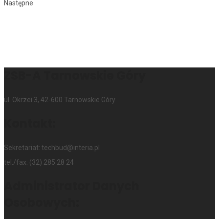
Następne
ZSB-A Tarnowskie Góry
ul. Okrzei 3, 42-600 Tarnowskie Góry
Kontakt:
Sekretariat: techbud@interia.pl
tel./fax: (32) 285 28 24
Administrator Danych
Osobowych: