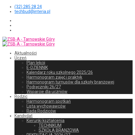
(32) 285 28 24
techbud@interia.pl
Aktualności
Uczeń
Plan lekcji
E-DZIENNIK
Kalendarz roku szkolnego 2025/26
Harmonogram zajęć i praktyk
Harmonogram turnusów dla szkoły branżowej
Podręczniki 26/27
Wsparcie dla uczniów
Rodzic
Harmonogram spotkań
Lista wychowawców
Rada Rodziców
Kandydat
Kierunki kształcenia
TECHNIKUM
SZKOŁA BRANŻOWA