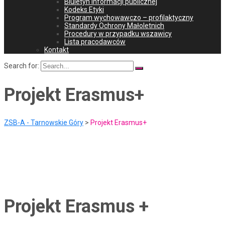
Biuletyn informacji publicznej
Kodeks Etyki
Program wychowawczo – profilaktyczny
Standardy Ochrony Małoletnich
Procedury w przypadku wszawicy
Lista pracodawców
Kontakt
Search for:
Projekt Erasmus+
ZSB-A - Tarnowskie Góry
>
Projekt Erasmus+
Projekt Erasmus +