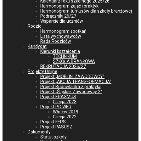
Kalendarz roku szkolnego 2025/26
Harmonogram zajęć i praktyk
Harmonogram turnusów dla szkoły branżowej
Podręczniki 26/27
Wsparcie dla uczniów
Rodzic
Harmonogram spotkań
Lista wychowawców
Rada Rodziców
Kandydat
Kierunki kształcenia
TECHNIKUM
SZKOŁA BRANŻOWA
REKRUTACJA 2026/27
Projekty Unijne
Projekt „MOBLINI ZAWODOWCY”
Projekt „AKCJA TRANSFORMACJA”
Projekt Budowlanka z praktyką
Projekt „Śląskie. Zawodowcy 2″
Projekt ERASMUS
Grecja 2023
Projekt PO WER
Włochy 2019
Grecja 2022
Projekt FERS
Projekt PASUSZ
Dokumenty
Statut szkoły