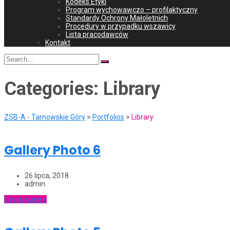
Kodeks Etyki
Program wychowawczo – profilaktyczny
Standardy Ochrony Małoletnich
Procedury w przypadku wszawicy
Lista pracodawców
Kontakt
Search
for:
Categories:
Library
ZSB-A - Tarnowskie Góry
>
Portfolios
>
Library
Gallery Photo 6
26 lipca, 2018
admin
Czytaj dalej »