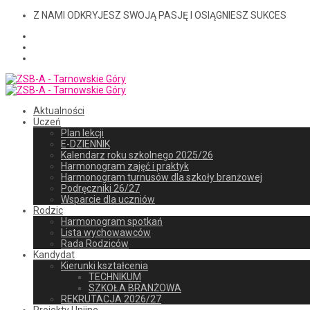
Z NAMI ODKRYJESZ SWOJĄ PASJĘ I OSIĄGNIESZ SUKCES
Aktualności
Uczeń
Plan lekcji
E-DZIENNIK
Kalendarz roku szkolnego 2025/26
Harmonogram zajęć i praktyk
Harmonogram turnusów dla szkoły branżowej
Podręczniki 26/27
Wsparcie dla uczniów
Rodzic
Harmonogram spotkań
Lista wychowawców
Rada Rodziców
Kandydat
Kierunki kształcenia
TECHNIKUM
SZKOŁA BRANŻOWA
REKRUTACJA 2026/27