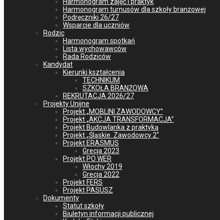
Harmonogram zajęć i praktyk
Harmonogram turnusów dla szkoły branżowej
Podręczniki 26/27
Wsparcie dla uczniów
Rodzic
Harmonogram spotkań
Lista wychowawców
Rada Rodziców
Kandydat
Kierunki kształcenia
TECHNIKUM
SZKOŁA BRANŻOWA
REKRUTACJA 2026/27
Projekty Unijne
Projekt „MOBLINI ZAWODOWCY”
Projekt „AKCJA TRANSFORMACJA”
Projekt Budowlanka z praktyką
Projekt „Śląskie. Zawodowcy 2″
Projekt ERASMUS
Grecja 2023
Projekt PO WER
Włochy 2019
Grecja 2022
Projekt FERS
Projekt PASUSZ
Dokumenty
Statut szkoły
Biuletyn informacji publicznej