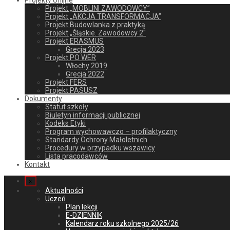
Projekty Unijne
Projekt „MOBLINI ZAWODOWCY”
Projekt „AKCJA TRANSFORMACJA”
Projekt Budowlanka z praktyką
Projekt „Śląskie. Zawodowcy 2″
Projekt ERASMUS
Grecja 2023
Projekt PO WER
Włochy 2019
Grecja 2022
Projekt FERS
Projekt PASUSZ
Dokumenty
Statut szkoły
Biuletyn informacji publicznej
Kodeks Etyki
Program wychowawczo – profilaktyczny
Standardy Ochrony Małoletnich
Procedury w przypadku wszawicy
Lista pracodawców
Kontakt
x
Aktualności
Uczeń
Plan lekcji
E-DZIENNIK
Kalendarz roku szkolnego 2025/26