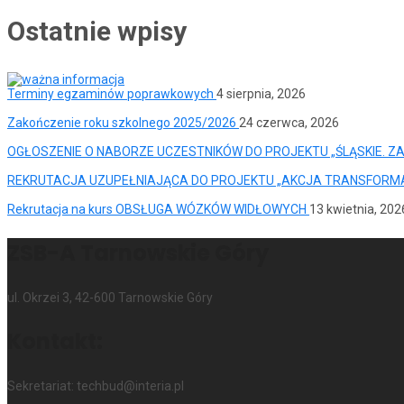
Ostatnie wpisy
Terminy egzaminów poprawkowych
4 sierpnia, 2026
Zakończenie roku szkolnego 2025/2026
24 czerwca, 2026
OGŁOSZENIE O NABORZE UCZESTNIKÓW DO PROJEKTU „ŚLĄSKIE. Z
REKRUTACJA UZUPEŁNIAJĄCA DO PROJEKTU „AKCJA TRANSFORM
Rekrutacja na kurs OBSŁUGA WÓZKÓW WIDŁOWYCH
13 kwietnia, 202
ZSB-A Tarnowskie Góry
ul. Okrzei 3, 42-600 Tarnowskie Góry
Kontakt:
Sekretariat: techbud@interia.pl