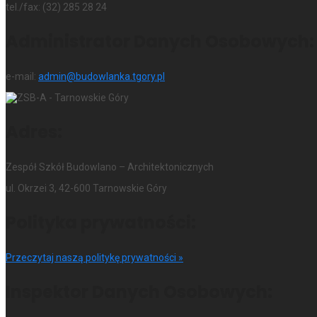
tel./fax: (32) 285 28 24
Administrator Danych Osobowych:
e-mail:
admin@budowlanka.tgory.pl
Adres:
Zespół Szkół Budowlano – Architektonicznych
ul. Okrzei 3, 42-600 Tarnowskie Góry
Polityka prywatności:
Przeczytaj naszą politykę prywatności »
Inspektor Danych Osobowych: