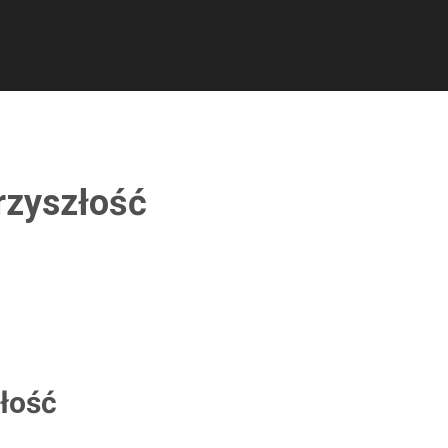
rzyszłość
łość