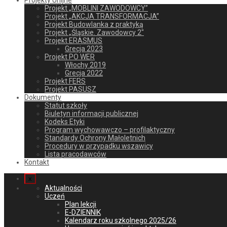
Projekty Unijne
Projekt „MOBLINI ZAWODOWCY”
Projekt „AKCJA TRANSFORMACJA”
Projekt Budowlanka z praktyką
Projekt „Śląskie. Zawodowcy 2″
Projekt ERASMUS
Grecja 2023
Projekt PO WER
Włochy 2019
Grecja 2022
Projekt FERS
Projekt PASUSZ
Dokumenty
Statut szkoły
Biuletyn informacji publicznej
Kodeks Etyki
Program wychowawczo – profilaktyczny
Standardy Ochrony Małoletnich
Procedury w przypadku wszawicy
Lista pracodawców
Kontakt
x
Aktualności
Uczeń
Plan lekcji
E-DZIENNIK
Kalendarz roku szkolnego 2025/26