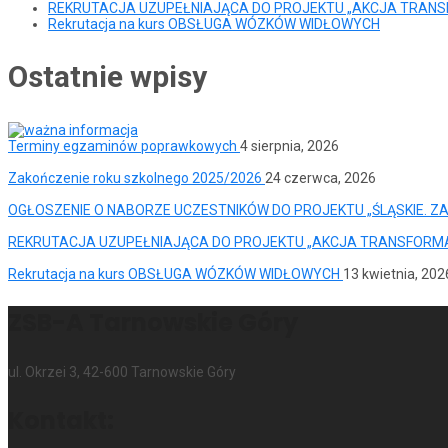
REKRUTACJA UZUPEŁNIAJĄCA DO PROJEKTU „AKCJA TRAN
Rekrutacja na kurs OBSŁUGA WÓZKÓW WIDŁOWYCH
Ostatnie wpisy
Terminy egzaminów poprawkowych
4 sierpnia, 2026
Zakończenie roku szkolnego 2025/2026
24 czerwca, 2026
OGŁOSZENIE O NABORZE UCZESTNIKÓW DO PROJEKTU „ŚLĄSKIE. Z
REKRUTACJA UZUPEŁNIAJĄCA DO PROJEKTU „AKCJA TRANSFORM
Rekrutacja na kurs OBSŁUGA WÓZKÓW WIDŁOWYCH
13 kwietnia, 202
ZSB-A Tarnowskie Góry
ul. Okrzei 3, 42-600 Tarnowskie Góry
Kontakt: