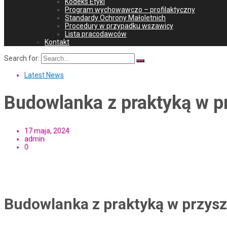
Kodeks Etyki
Program wychowawczo – profilaktyczny
Standardy Ochrony Małoletnich
Procedury w przypadku wszawicy
Lista pracodawców
Kontakt
Search for:
Latest News
Budowlanka z praktyką w p
17 maja, 2024
admin
0
Budowlanka z praktyką w przysz