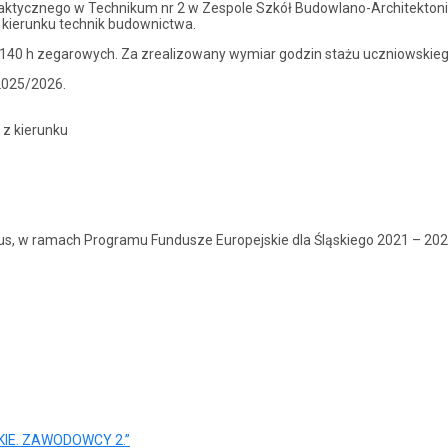
a praktycznego w Technikum nr 2 w Zespole Szkół Budowlano-Architekto
na kierunku technik budownictwa.
140 h zegarowych. Za zrealizowany wymiar godzin stażu uczniowskiego
 2025/2026.
V z kierunku
, w ramach Programu Fundusze Europejskie dla Śląskiego 2021 – 2027 
IE. ZAWODOWCY 2.”