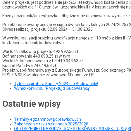
Celem projektu jest podniesienie jakości i efektywności kształceni
uczniowskich dla 110 uczniów i uczennic klas II i IV kształcących się 
Każdy uczestnik/uczestniczka odbędzie staż uczniowski w wymiarze 
Projekt realizowany będzie w ciągu dwóch lat szkolnych 2024/2025 i
Okres realizacji projektu 02.09.2024 – 31.08.2026.
W wyniku realizacji projektu kwalifikacje nabędzie 110 osób z klas II i I
kształcenia technik budownictwa.
Wartość całkowita projektu 492 992,50 zł
Dofinansowanie 443 693,25 zł w tym
Wartość dofinansowania z UE 419 043,63 zł
Budżet Państwa 24 649,63 zł
Projekt współfinansowany z Europejskiego Funduszu Społecznego Plus
FESL.06.03 Kształcenie zawodowe #Fundusze UE
Tytuł Inspiratora Kariery 2024 dla Budowlanki!
Wyniki konkursu “Projektuj z Budowlanką”
Ostatnie wpisy
Terminy egzaminów poprawkowych
Zakończenie roku szkolnego 2025/2026
OGŁOSZENIE O NABORZE UCZESTNIKÓW DO PROJEKTU „ŚLĄSK