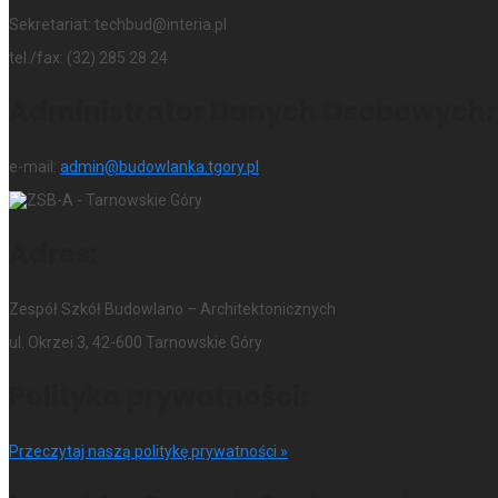
Sekretariat: techbud@interia.pl
tel./fax: (32) 285 28 24
Administrator Danych Osobowych:
e-mail:
admin@budowlanka.tgory.pl
Adres:
Zespół Szkół Budowlano – Architektonicznych
ul. Okrzei 3, 42-600 Tarnowskie Góry
Polityka prywatności:
Przeczytaj naszą politykę prywatności »