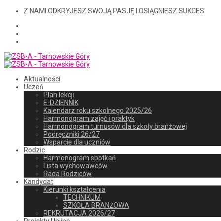
Z NAMI ODKRYJESZ SWOJĄ PASJĘ I OSIĄGNIESZ SUKCES
Aktualności
Uczeń
Plan lekcji
E-DZIENNIK
Kalendarz roku szkolnego 2025/26
Harmonogram zajęć i praktyk
Harmonogram turnusów dla szkoły branżowej
Podręczniki 26/27
Wsparcie dla uczniów
Rodzic
Harmonogram spotkań
Lista wychowawców
Rada Rodziców
Kandydat
Kierunki kształcenia
TECHNIKUM
SZKOŁA BRANŻOWA
REKRUTACJA 2026/27