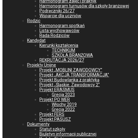
Harmonogram zajęć i praktyk
Harmonogram turnusów dla szkoły branżowej
Podręczniki 26/27
Wsparcie dla uczniów
Rodzic
Harmonogram spotkań
Lista wychowawców
Rada Rodziców
Kandydat
Kierunki kształcenia
TECHNIKUM
SZKOŁA BRANŻOWA
REKRUTACJA 2026/27
Projekty Unijne
Projekt „MOBLINI ZAWODOWCY”
Projekt „AKCJA TRANSFORMACJA”
Projekt Budowlanka z praktyką
Projekt „Śląskie. Zawodowcy 2″
Projekt ERASMUS
Grecja 2023
Projekt PO WER
Włochy 2019
Grecja 2022
Projekt FERS
Projekt PASUSZ
Dokumenty
Statut szkoły
Biuletyn informacji publicznej