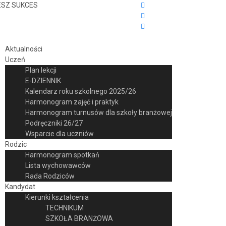
ESZ SUKCES
Aktualności
Uczeń
Plan lekcji
E-DZIENNIK
Kalendarz roku szkolnego 2025/26
Harmonogram zajęć i praktyk
Harmonogram turnusów dla szkoły branżowej
Podręczniki 26/27
Wsparcie dla uczniów
Rodzic
Harmonogram spotkań
Lista wychowawców
Rada Rodziców
Kandydat
Kierunki kształcenia
TECHNIKUM
SZKOŁA BRANŻOWA