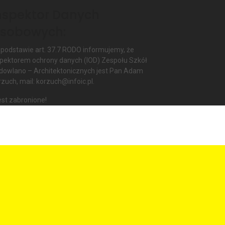
nspektor Danych
sobowych:
 podstawie art. 37.7 RODO informujemy, że
spektorem ochrony danych (IOD) Zespołu Szkół
dowlano – Architektonicznych jest Pan Adam
zuch, mail: korzuch@infoic.pl.
est zabronione!