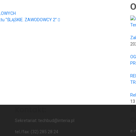
O
DŁOWYCH
ektu “ŚLĄSKIE. ZAWODOWCY 2”
Te
Za
20
OG
PR
RE
TR
Re
13
Kontakt:
A
O
Sekretariat: techbud@interia.pl
e-
tel./fax: (32) 285 28 24