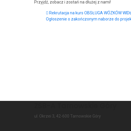
Przyjdź, zobacz i zostań na dłużej z nami!
Rekrutacja na kurs OBSŁUGA WÓZKÓW WI
Ogłoszenie o zakończonym naborze do proj
ZSB-A Tarnowskie Góry
ul. Okrzei 3, 42-600 Tarnowskie Góry