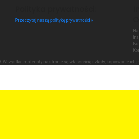
Polityka prywatności:
I
O
Przeczytaj naszą politykę prywatności »
Na
In
Bu
Kor
Wszystkie materiały na stronie są własnością szkoły, kopiowanie ich j