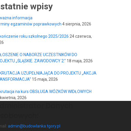
statnie wpisy
rminy egzaminów poprawkowych
4 sierpnia, 2026
kończenie roku szkolnego 2025/2026
24 czerwca,
26
ŁOSZENIE O NABORZE UCZESTNIKÓW DO
OJEKTU „ŚLĄSKIE. ZAWODOWCY 2.”
18 maja, 2026
KRUTACJA UZUPEŁNIAJĄCA DO PROJEKTU „AKCJA
ANSFORMACJA”
15 maja, 2026
krutacja na kurs OBSŁUGA WÓZKÓW WIDŁOWYCH
 kwietnia, 2026
dministrator Danych
sobowych:
mail:
admin@budowlanka.tgory.pl