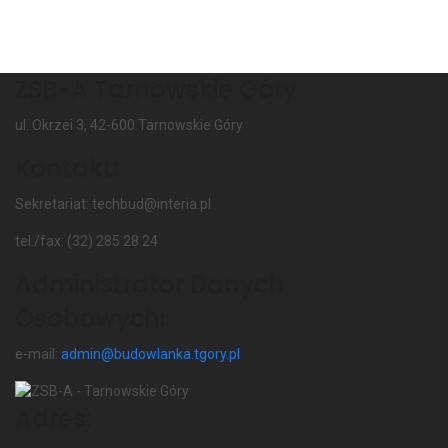
ZSB-A Tarnowskie Góry
ul. Okrzei 3, 42-600 Tarnowskie Góry
Kontakt:
Sekretariat: techbud@interia.pl
tel./fax: (32) 285 28 24
Administrator Danych
Osobowych:
e-mail:
admin@budowlanka.tgory.pl
Adres: