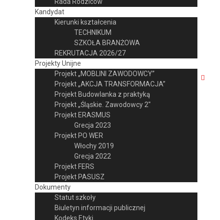
Rada Rodziców
Kandydat
Kierunki kształcenia
TECHNIKUM
SZKOŁA BRANŻOWA
REKRUTACJA 2026/27
Projekty Unijne
Projekt „MOBLINI ZAWODOWCY”
Projekt „AKCJA TRANSFORMACJA”
Projekt Budowlanka z praktyką
Projekt „Śląskie. Zawodowcy 2″
Projekt ERASMUS
Grecja 2023
Projekt PO WER
Włochy 2019
Grecja 2022
Projekt FERS
Projekt PASUSZ
Dokumenty
Statut szkoły
Biuletyn informacji publicznej
Kodeks Etyki