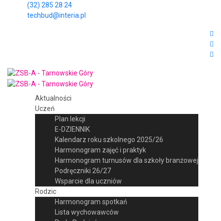
(32) 285 28 24
techbud@interia.pl
Aktualności
Uczeń
Plan lekcji
E-DZIENNIK
Kalendarz roku szkolnego 2025/26
Harmonogram zajęć i praktyk
Harmonogram turnusów dla szkoły branżowej
Podręczniki 26/27
Wsparcie dla uczniów
Rodzic
Harmonogram spotkań
Lista wychowawców