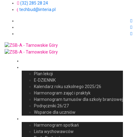
(32) 285 28 24
techbud@interia.pl
Aktualności
Uczeń
Plan lekcji
E-DZIENNIK
Kalendarz roku szkolnego 2025/26
Harmonogram zajęć i praktyk
Harmonogram turnusów dla szkoły branżowej
Podręczniki 26/27
Wsparcie dla uczniów
Rodzic
Harmonogram spotkań
Lista wychowawców