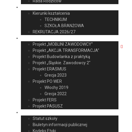
Rada Rodziców
Kandydat
Kierunki kształcenia
TECHNIKUM
SZKOŁA BRANŻOWA
REKRUTACJA 2026/27
Projekty Unijne
Projekt „MOBLINI ZAWODOWCY”
Projekt „AKCJA TRANSFORMACJA”
Projekt Budowlanka z praktyką
Projekt „Śląskie. Zawodowcy 2″
Projekt ERASMUS
Grecja 2023
Projekt PO WER
Włochy 2019
Grecja 2022
Projekt FERS
Projekt PASUSZ
Dokumenty
Statut szkoły
Biuletyn informacji publicznej
Kodeks Etyki