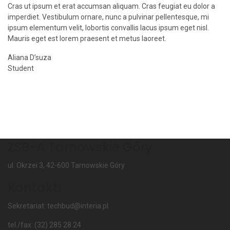
Cras ut ipsum et erat accumsan aliquam. Cras feugiat eu dolor a
imperdiet. Vestibulum ornare, nunc a pulvinar pellentesque, mi
ipsum elementum velit, lobortis convallis lacus ipsum eget nisl.
Mauris eget est lorem praesent et metus laoreet.
Aliana D’suza
Student
ZSB-A Tarnowskie Góry
ul. Okrzei 3, 42-600 Tarnowskie Góry
Kontakt:
Sekretariat: techbud@interia.pl
tel./fax: (32) 285 28 24