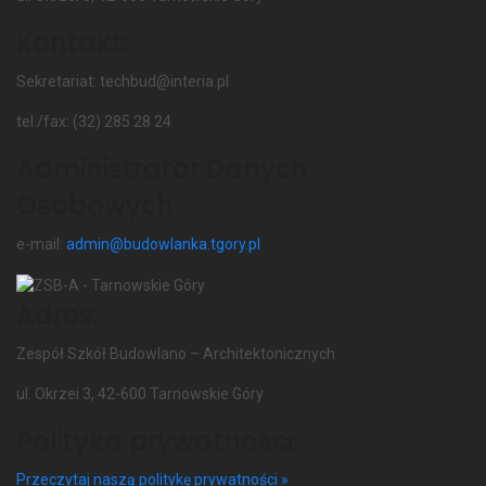
Kontakt:
Sekretariat: techbud@interia.pl
tel./fax: (32) 285 28 24
Administrator Danych
Osobowych:
e-mail:
admin@budowlanka.tgory.pl
Adres:
Zespół Szkół Budowlano – Architektonicznych
ul. Okrzei 3, 42-600 Tarnowskie Góry
Polityka prywatności:
Przeczytaj naszą politykę prywatności »