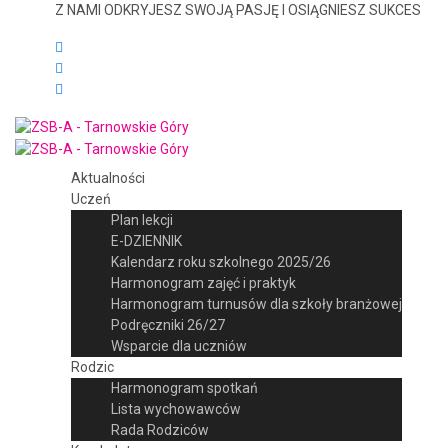
Z NAMI ODKRYJESZ SWOJĄ PASJĘ I OSIĄGNIESZ SUKCES
Aktualności
Uczeń
Plan lekcji
E-DZIENNIK
Kalendarz roku szkolnego 2025/26
Harmonogram zajęć i praktyk
Harmonogram turnusów dla szkoły branżowej
Podręczniki 26/27
Wsparcie dla uczniów
Rodzic
Harmonogram spotkań
Lista wychowawców
Rada Rodziców