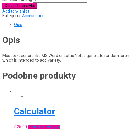
Dodaj do koszyka
Add to wishlist
Kategoria:
Accessories
Opis
Opis
Most text editors like MS Word or Lotus Notes generate random lorem t
which is intended to add variety.
Podobne produkty
Calculator
£
25.00
Dodaj do koszyka