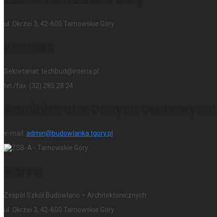
ul. Okrzei 3, 42-600 Tarnowskie Góry
Kontakt:
Sekretariat: techbud@interia.pl
tel./fax: (32) 285 28 24
Administrator Danych Osobowych:
e-mail:
admin@budowlanka.tgory.pl
Adres:
Zespół Szkół Budowlano – Architektonicznych
ul. Okrzei 3, 42-600 Tarnowskie Góry