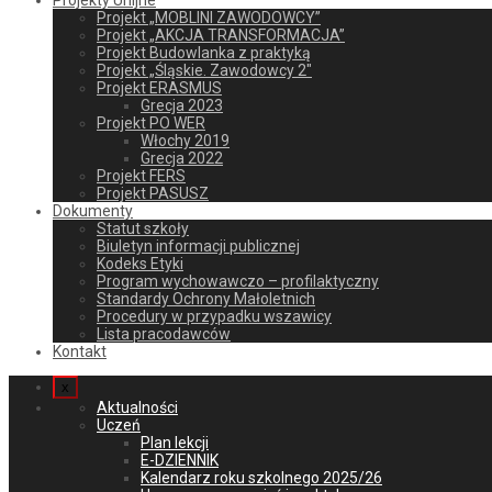
Projekty Unijne
Projekt „MOBLINI ZAWODOWCY”
Projekt „AKCJA TRANSFORMACJA”
Projekt Budowlanka z praktyką
Projekt „Śląskie. Zawodowcy 2″
Projekt ERASMUS
Grecja 2023
Projekt PO WER
Włochy 2019
Grecja 2022
Projekt FERS
Projekt PASUSZ
Dokumenty
Statut szkoły
Biuletyn informacji publicznej
Kodeks Etyki
Program wychowawczo – profilaktyczny
Standardy Ochrony Małoletnich
Procedury w przypadku wszawicy
Lista pracodawców
Kontakt
x
Aktualności
Uczeń
Plan lekcji
E-DZIENNIK
Kalendarz roku szkolnego 2025/26