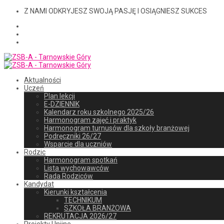
Z NAMI ODKRYJESZ SWOJĄ PASJĘ I OSIĄGNIESZ SUKCES
Aktualności
Uczeń
Plan lekcji
E-DZIENNIK
Kalendarz roku szkolnego 2025/26
Harmonogram zajęć i praktyk
Harmonogram turnusów dla szkoły branżowej
Podręczniki 26/27
Wsparcie dla uczniów
Rodzic
Harmonogram spotkań
Lista wychowawców
Rada Rodziców
Kandydat
Kierunki kształcenia
TECHNIKUM
SZKOŁA BRANŻOWA
REKRUTACJA 2026/27