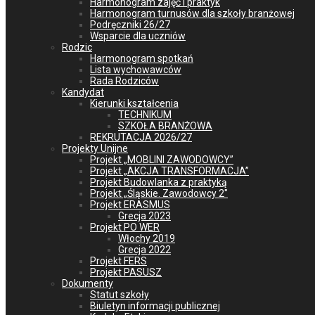
Harmonogram zajęć i praktyk
Harmonogram turnusów dla szkoły branżowej
Podręczniki 26/27
Wsparcie dla uczniów
Rodzic
Harmonogram spotkań
Lista wychowawców
Rada Rodziców
Kandydat
Kierunki kształcenia
TECHNIKUM
SZKOŁA BRANŻOWA
REKRUTACJA 2026/27
Projekty Unijne
Projekt „MOBLINI ZAWODOWCY”
Projekt „AKCJA TRANSFORMACJA”
Projekt Budowlanka z praktyką
Projekt „Śląskie. Zawodowcy 2″
Projekt ERASMUS
Grecja 2023
Projekt PO WER
Włochy 2019
Grecja 2022
Projekt FERS
Projekt PASUSZ
Dokumenty
Statut szkoły
Biuletyn informacji publicznej