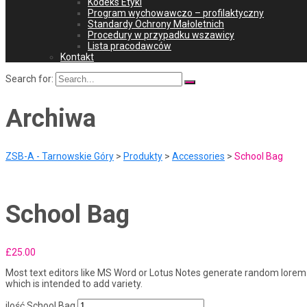
Kodeks Etyki
Program wychowawczo – profilaktyczny
Standardy Ochrony Małoletnich
Procedury w przypadku wszawicy
Lista pracodawców
Kontakt
Search for:
Archiwa
ZSB-A - Tarnowskie Góry
>
Produkty
>
Accessories
>
School Bag
School Bag
£
25.00
Most text editors like MS Word or Lotus Notes generate random lorem t
which is intended to add variety.
ilość School Bag