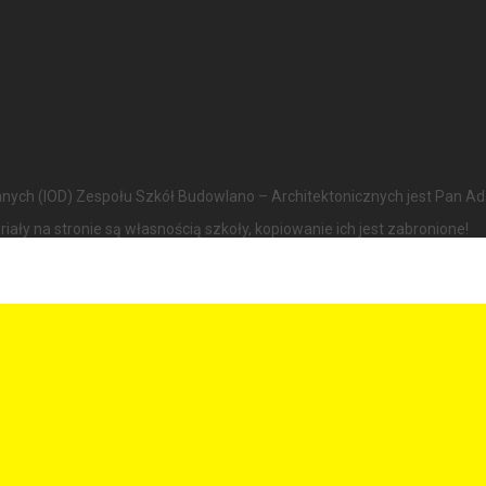
nych (IOD) Zespołu Szkół Budowlano – Architektonicznych jest Pan Ada
ły na stronie są własnością szkoły, kopiowanie ich jest zabronione!