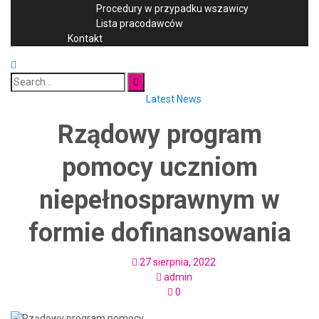
Procedury w przypadku wszawicy
Lista pracodawców
Kontakt
Search
for:
Latest News
Rządowy program
pomocy uczniom
niepełnosprawnym w
formie dofinansowania
27 sierpnia, 2022
admin
0