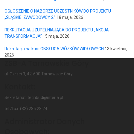
OGŁOSZENIE O NABORZE UCZESTNIKÓW DO PROJEKTU
„ŚLĄSKIE. ZAWODOWCY 2.”
18 maja, 2026
REKRUTACJA UZUPEŁNIAJĄCA DO PROJEKTU „AKCJA
TRANSFORMACJA”
15 maja, 2026
Rekrutacja na kurs OBSŁUGA WÓZKÓW WIDŁOWYCH
13 kwietnia,
2026
ZSB-A Tarnowskie Góry
ul. Okrzei 3, 42-600 Tarnowskie Góry
Kontakt:
Sekretariat: techbud@interia.pl
tel./fax: (32) 285 28 24
Administrator Danych
Osobowych: