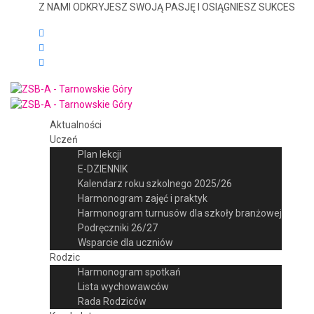
Z NAMI ODKRYJESZ SWOJĄ PASJĘ I OSIĄGNIESZ SUKCES
Aktualności
Uczeń
Plan lekcji
E-DZIENNIK
Kalendarz roku szkolnego 2025/26
Harmonogram zajęć i praktyk
Harmonogram turnusów dla szkoły branżowej
Podręczniki 26/27
Wsparcie dla uczniów
Rodzic
Harmonogram spotkań
Lista wychowawców
Rada Rodziców