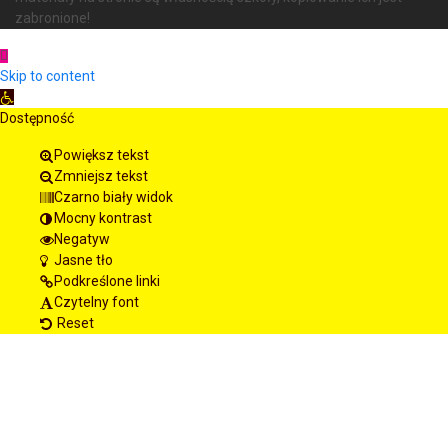
zabronione!
Skip to content
Open toolbar
Dostępność
Powiększ tekst
Zmniejsz tekst
Czarno biały widok
Mocny kontrast
Negatyw
Jasne tło
Podkreślone linki
Czytelny font
Reset